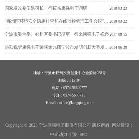
位”、“2018宁波市竞争力百强企业60位”
国家发改委伍浩司长一行莅临康强电子调研
2018-03-23
“鄞州区环境安全隐患排查和在线监控管理工作会议”在
2018-03-22
宁波康强电子股份有限公司召开
宁波市委常委、鄞州区委书记胡军一行来康强电子视察
2017-08-15
热烈祝贺康强电子荣获第九届宁波市发明创新大赛发明
2014-06-30
创新奖
地址：宁波市鄞州投资创业中心金源路988号
邮编：315104
电话：
0574-56809777
传真：
0574-56807111
E-mail：
office@kangqiang.com
Copyright © 2023 宁波康强电子股份有限公司 版权所有.
网站建设：
中企动力
宁波
SEO